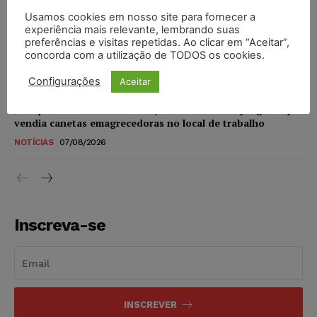
Usamos cookies em nosso site para fornecer a
experiência mais relevante, lembrando suas
STF amplia isenção de IBS e CBS na compra de veículos
preferências e visitas repetidas. Ao clicar em “Aceitar”,
novos para pessoas com deficiência e autistas de todos os
concorda com a utilização de TODOS os cookies.
níveis
DIREITO TRIBUTÁRIO
07/08/2026
Configurações
Aceitar
Justiça do Trabalho mantém justa causa de empregado que
vendia canetas emagrecedoras no local de trabalho
NOTÍCIAS
07/08/2026
Inscreva-se
INSCREVER