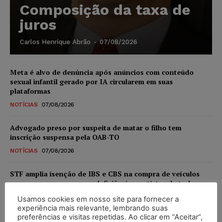
Composição da taxa de
juros
Carlos Henrique Abrão
-
07/08/2026
Meta é alvo de denúncia após anúncios com conteúdo
sexual infantil gerado por IA circularem em suas
plataformas
NOTÍCIAS
07/08/2026
Advogado preso por suspeita de matar o filho tem
inscrição suspensa pela OAB-TO
NOTÍCIAS
07/08/2026
STF amplia isenção de IBS e CBS na compra de veículos
novos para pessoas com deficiência e autistas de todos os
níveis
Usamos cookies em nosso site para fornecer a
DIREITO TRIBUTÁRIO
07/08/2026
experiência mais relevante, lembrando suas
preferências e visitas repetidas. Ao clicar em “Aceitar”,