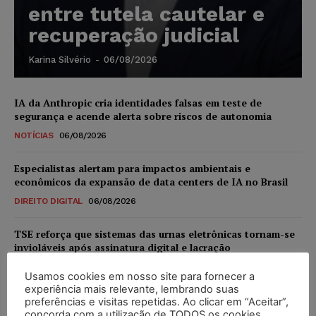
entre tutela cautelar e
recuperação judicial
Karina Silvério
-
06/08/2026
IA da Anthropic cria identidades falsas em teste de
segurança e acende alerta sobre riscos de autonomia
NOTÍCIAS
06/08/2026
Especialistas alertam para impactos ambientais e
econômicos da expansão de data centers de IA no Brasil
DIREITO DIGITAL
06/08/2026
TSE reforça que sistemas das urnas eletrônicas tornam-se
invioláveis após assinatura digital e lacração
NOTÍCIAS
06/08/2026
Usamos cookies em nosso site para fornecer a
experiência mais relevante, lembrando suas
STF inicia julgamento sobre constitucionalidade da
preferências e visitas repetidas. Ao clicar em “Aceitar”,
proibição dos jogos de azar no Brasil
concorda com a utilização de TODOS os cookies.