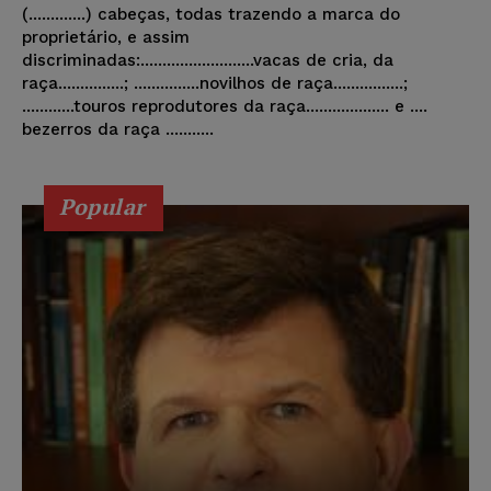
(.............) cabeças, todas trazendo a marca do
proprietário, e assim
discriminadas:..........................vacas de cria, da
raça...............; ...............novilhos de raça................;
............touros reprodutores da raça................... e ....
bezerros da raça ...........
Popular