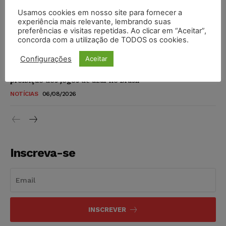
DIREITO DIGITAL
06/08/2026
Usamos cookies em nosso site para fornecer a
experiência mais relevante, lembrando suas
TSE reforça que sistemas das urnas eletrônicas tornam-se
preferências e visitas repetidas. Ao clicar em “Aceitar”,
invioláveis após assinatura digital e lacração
concorda com a utilização de TODOS os cookies.
NOTÍCIAS
06/08/2026
Configurações
Aceitar
STF inicia julgamento sobre constitucionalidade da
proibição dos jogos de azar no Brasil
NOTÍCIAS
06/08/2026
Inscreva-se
INSCREVER