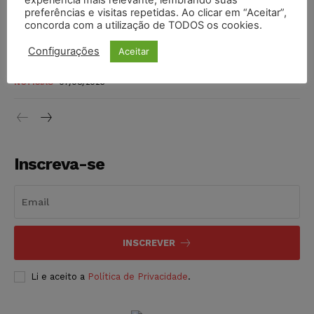
preferências e visitas repetidas. Ao clicar em “Aceitar”,
DIREITO TRIBUTÁRIO
07/08/2026
concorda com a utilização de TODOS os cookies.
Justiça do Trabalho mantém justa causa de empregado que
Configurações
Aceitar
vendia canetas emagrecedoras no local de trabalho
NOTÍCIAS
07/08/2026
Inscreva-se
INSCREVER
Li e aceito a
Política de Privacidade
.