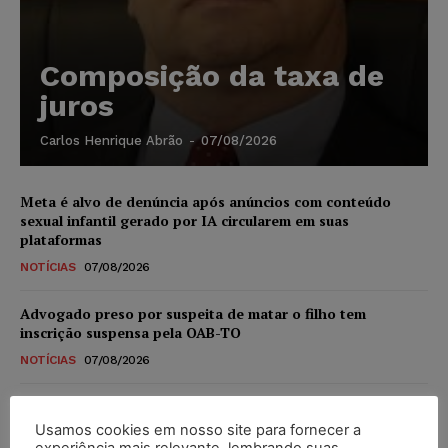
Composição da taxa de
juros
Carlos Henrique Abrão
-
07/08/2026
Meta é alvo de denúncia após anúncios com conteúdo
sexual infantil gerado por IA circularem em suas
plataformas
NOTÍCIAS
07/08/2026
Advogado preso por suspeita de matar o filho tem
inscrição suspensa pela OAB-TO
NOTÍCIAS
07/08/2026
STF amplia isenção de IBS e CBS na compra de veículos
novos para pessoas com deficiência e autistas de todos os
Usamos cookies em nosso site para fornecer a
níveis
experiência mais relevante, lembrando suas