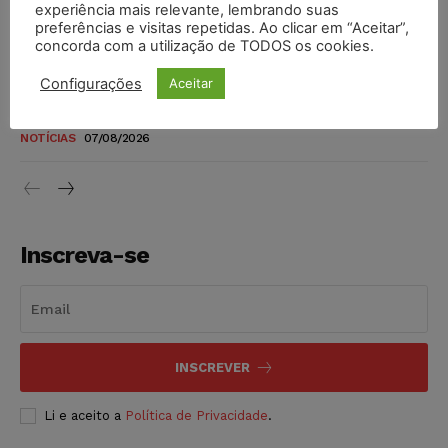
experiência mais relevante, lembrando suas
níveis
preferências e visitas repetidas. Ao clicar em “Aceitar”,
concorda com a utilização de TODOS os cookies.
DIREITO TRIBUTÁRIO
07/08/2026
Configurações
Aceitar
Justiça do Trabalho mantém justa causa de empregado que
vendia canetas emagrecedoras no local de trabalho
NOTÍCIAS
07/08/2026
Inscreva-se
INSCREVER
Li e aceito a
Política de Privacidade
.