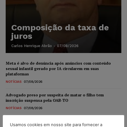
Composição da taxa de
juros
Carlos Henrique Abrão
-
07/08/2026
Meta é alvo de denúncia após anúncios com conteúdo
sexual infantil gerado por IA circularem em suas
plataformas
NOTÍCIAS
07/08/2026
Advogado preso por suspeita de matar o filho tem
inscrição suspensa pela OAB-TO
NOTÍCIAS
07/08/2026
STF amplia isenção de IBS e CBS na compra de veículos
Usamos cookies em nosso site para fornecer a
novos para pessoas com deficiência e autistas de todos os