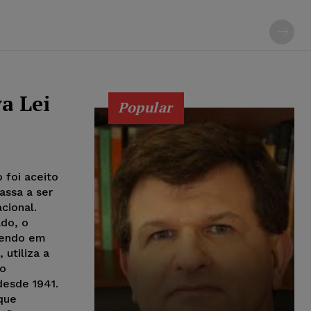
a Lei
Popular
 foi aceito
assa a ser
cional.
ado, o
 tendo em
 utiliza a
ão
desde 1941.
que