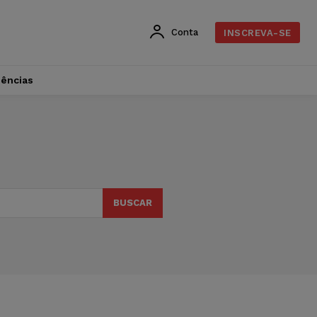
Conta
INSCREVA-SE
dências
BUSCAR