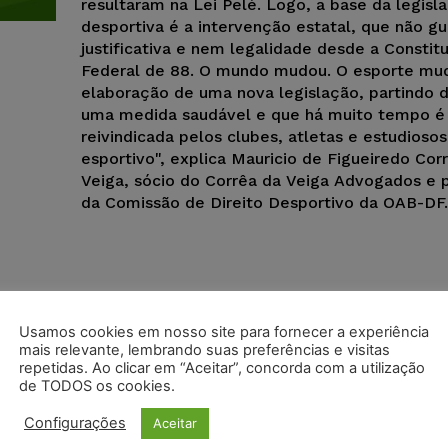
resultaram na Lei Pelé. Logo, a base da legisl
desportiva é a intervenção estatal, que não g
justificativa e nem legalidade desde a Constit
Federal de 88. O mundo mudou. O esporte mu
elaboração de uma nova legislação, partindo d
uma medida saudável e que há muito tempo é
reivindicada pelos clubes, atletas e estudios
esportivo", explica Mauricio de Figueiredo Cor
Veiga, sócio do Corrêa da Veiga Advogados e 
da Comissão de Direito Desportivo da OAB-DF.
Usamos cookies em nosso site para fornecer a experiência
mais relevante, lembrando suas preferências e visitas
repetidas. Ao clicar em “Aceitar”, concorda com a utilização
de TODOS os cookies.
Configurações
Aceitar