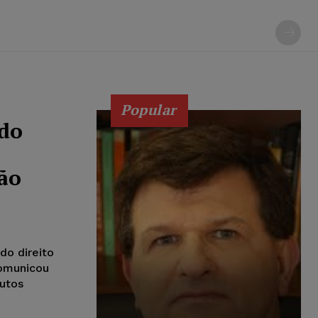
Popular
ido
ão
do direito
comunicou
utos