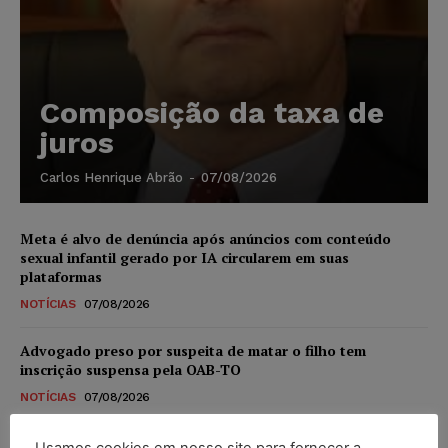
Composição da taxa de
juros
Carlos Henrique Abrão
-
07/08/2026
Meta é alvo de denúncia após anúncios com conteúdo
sexual infantil gerado por IA circularem em suas
plataformas
NOTÍCIAS
07/08/2026
Advogado preso por suspeita de matar o filho tem
inscrição suspensa pela OAB-TO
NOTÍCIAS
07/08/2026
STF amplia isenção de IBS e CBS na compra de veículos