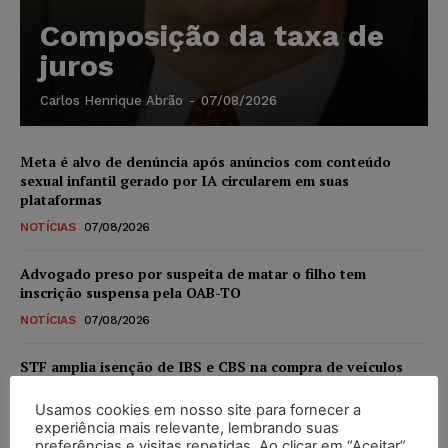
Composição da taxa de
juros
Carlos Henrique Abrão
-
07/08/2026
Meta é alvo de denúncia após anúncios com conteúdo
sexual infantil gerado por IA circularem em suas
plataformas
NOTÍCIAS
07/08/2026
Advogado preso por suspeita de matar o filho tem
inscrição suspensa pela OAB-TO
NOTÍCIAS
07/08/2026
STF amplia isenção de IBS e CBS na compra de veículos
novos para pessoas com deficiência e autistas de todos os
níveis
Usamos cookies em nosso site para fornecer a
experiência mais relevante, lembrando suas
DIREITO TRIBUTÁRIO
07/08/2026
preferências e visitas repetidas. Ao clicar em “Aceitar”,