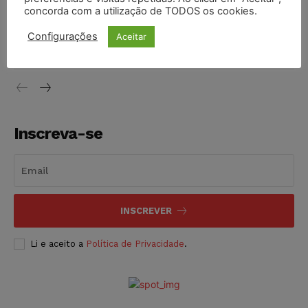
concorda com a utilização de TODOS os cookies.
Justiça do Trabalho mantém justa causa de empregado que
vendia canetas emagrecedoras no local de trabalho
Configurações
Aceitar
NOTÍCIAS
07/08/2026
Inscreva-se
INSCREVER
Li e aceito a
Política de Privacidade
.