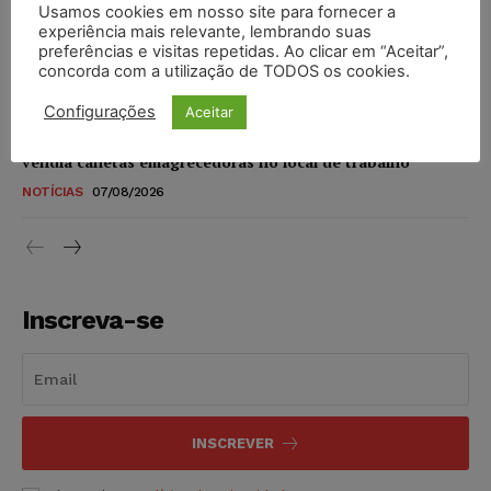
Usamos cookies em nosso site para fornecer a
STF amplia isenção de IBS e CBS na compra de veículos
experiência mais relevante, lembrando suas
novos para pessoas com deficiência e autistas de todos os
preferências e visitas repetidas. Ao clicar em “Aceitar”,
níveis
concorda com a utilização de TODOS os cookies.
DIREITO TRIBUTÁRIO
07/08/2026
Configurações
Aceitar
Justiça do Trabalho mantém justa causa de empregado que
vendia canetas emagrecedoras no local de trabalho
NOTÍCIAS
07/08/2026
Inscreva-se
INSCREVER