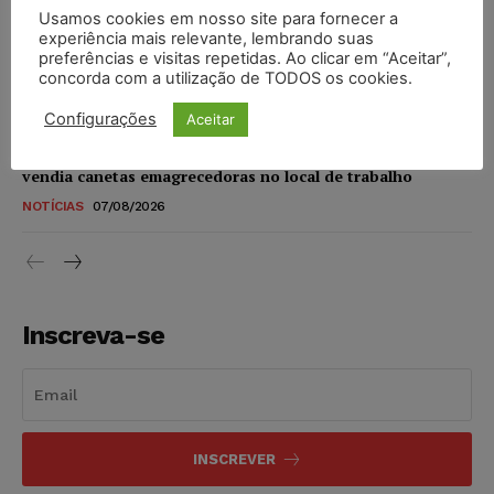
Usamos cookies em nosso site para fornecer a
STF amplia isenção de IBS e CBS na compra de veículos
experiência mais relevante, lembrando suas
novos para pessoas com deficiência e autistas de todos os
preferências e visitas repetidas. Ao clicar em “Aceitar”,
níveis
concorda com a utilização de TODOS os cookies.
DIREITO TRIBUTÁRIO
07/08/2026
Configurações
Aceitar
Justiça do Trabalho mantém justa causa de empregado que
vendia canetas emagrecedoras no local de trabalho
NOTÍCIAS
07/08/2026
Inscreva-se
INSCREVER