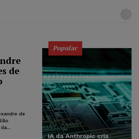
Popular
andre
s de
o
lexandre de
lião
da...
IA da Anthropic cria