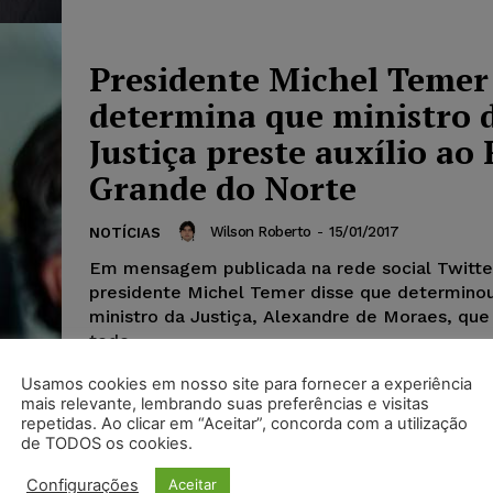
Presidente Michel Temer
determina que ministro 
Justiça preste auxílio ao 
Grande do Norte
Wilson Roberto
-
15/01/2017
NOTÍCIAS
Em mensagem publicada na rede social Twitter
presidente Michel Temer disse que determino
ministro da Justiça, Alexandre de Moraes, que
todo...
Usamos cookies em nosso site para fornecer a experiência
mais relevante, lembrando suas preferências e visitas
repetidas. Ao clicar em “Aceitar”, concorda com a utilização
de TODOS os cookies.
Configurações
Aceitar