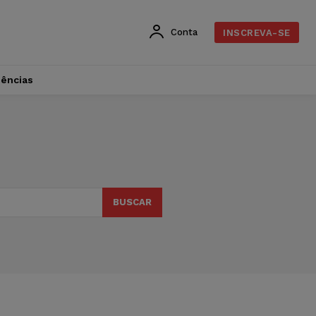
Conta
INSCREVA-SE
dências
BUSCAR