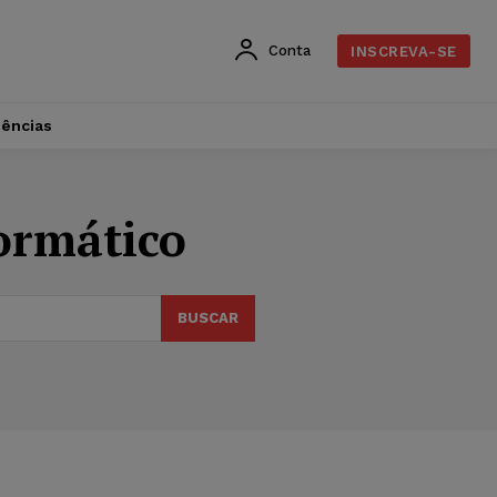
Conta
INSCREVA-SE
dências
formático
BUSCAR