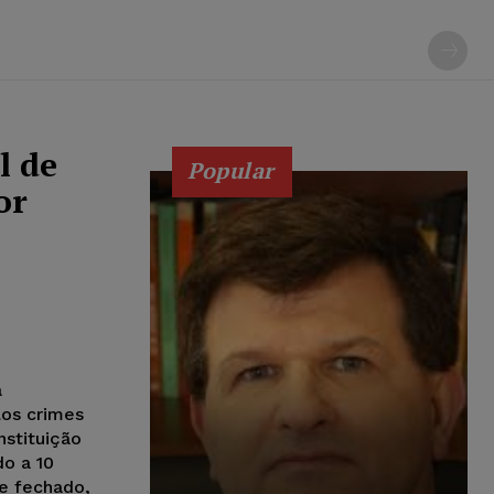
l de
Popular
or
a
los crimes
nstituição
do a 10
me fechado,