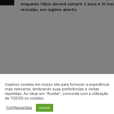
enquanto Fábio deverá cumprir 3 anos e 10 me
reclusão, em regime aberto.
Usamos cookies em nosso site para fornecer a experiência
mais relevante, lembrando suas preferências e visitas
repetidas. Ao clicar em “Aceitar”, concorda com a utilização
de TODOS os cookies.
Configurações
Aceitar