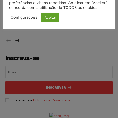
preferências e visitas repetidas. Ao clicar em “Aceitar”,
DIREITO TRIBUTÁRIO
07/08/2026
concorda com a utilização de TODOS os cookies.
Justiça do Trabalho mantém justa causa de empregado que
Configurações
Aceitar
vendia canetas emagrecedoras no local de trabalho
NOTÍCIAS
07/08/2026
Inscreva-se
INSCREVER
Li e aceito a
Política de Privacidade
.