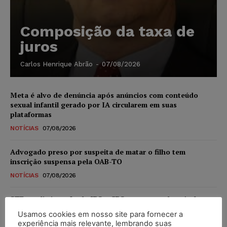
Composição da taxa de
juros
Carlos Henrique Abrão
-
07/08/2026
Meta é alvo de denúncia após anúncios com conteúdo
sexual infantil gerado por IA circularem em suas
plataformas
NOTÍCIAS
07/08/2026
Advogado preso por suspeita de matar o filho tem
inscrição suspensa pela OAB-TO
NOTÍCIAS
07/08/2026
STF amplia isenção de IBS e CBS na compra de veículos
novos para pessoas com deficiência e autistas de todos os
Usamos cookies em nosso site para fornecer a
níveis
experiência mais relevante, lembrando suas