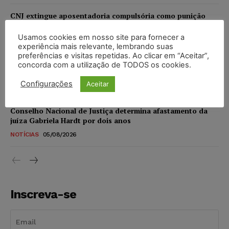
CNJ extingue aposentadoria compulsória como punição
máxima para magistrados e regulamenta perda do cargo
Usamos cookies em nosso site para fornecer a
NOTÍCIAS
05/08/2026
experiência mais relevante, lembrando suas
preferências e visitas repetidas. Ao clicar em “Aceitar”,
Justiça de SP rejeita ação da família de Alexandre de
concorda com a utilização de TODOS os cookies.
Moraes contra senador Alessandro Vieira
Configurações
Aceitar
NOTÍCIAS
05/08/2026
Conselho Nacional de Justiça determina afastamento da
juíza Gabriela Hardt por dois anos
NOTÍCIAS
05/08/2026
Inscreva-se