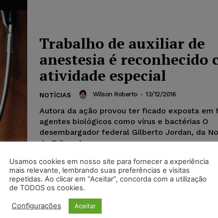
Trabalho de auxiliar de
anestesia é reconhecido
atividade especial
Wilson Roberto
-
13/12/2016
NOTÍCIAS
Autora da ação provou ter ficado exposta em h
agentes biológicos como vírus e bactérias O
desembargador federal Gilberto Jordan, da N
do Tribunal...
Usamos cookies em nosso site para fornecer a experiência
mais relevante, lembrando suas preferências e visitas
repetidas. Ao clicar em “Aceitar”, concorda com a utilização
de TODOS os cookies.
Configurações
Aceitar