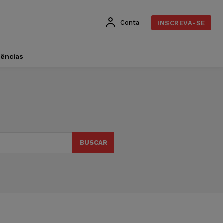
Conta
INSCREVA-SE
dências
BUSCAR