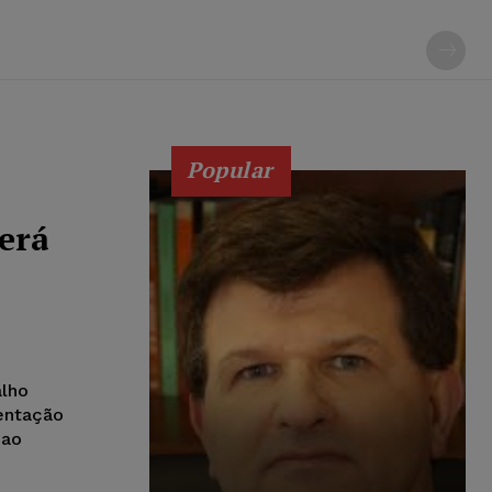
Popular
erá
alho
entação
 ao