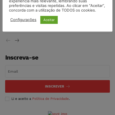
experiência mais relevante, lembrando suas
NOTÍCIAS
06/08/2026
preferências e visitas repetidas. Ao clicar em “Aceitar”,
concorda com a utilização de TODOS os cookies.
STF inicia julgamento sobre constitucionalidade da
Configurações
Aceitar
proibição dos jogos de azar no Brasil
NOTÍCIAS
06/08/2026
Inscreva-se
INSCREVER
Li e aceito a
Política de Privacidade
.