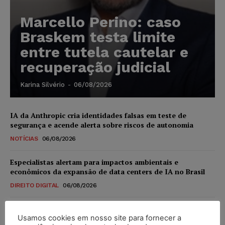
Marcello Perino: caso
Braskem testa limite
entre tutela cautelar e
recuperação judicial
Karina Silvério
-
06/08/2026
IA da Anthropic cria identidades falsas em teste de
segurança e acende alerta sobre riscos de autonomia
NOTÍCIAS
06/08/2026
Especialistas alertam para impactos ambientais e
econômicos da expansão de data centers de IA no Brasil
DIREITO DIGITAL
06/08/2026
TSE reforça que sistemas das urnas eletrônicas tornam-se
Usamos cookies em nosso site para fornecer a
invioláveis após assinatura digital e lacração