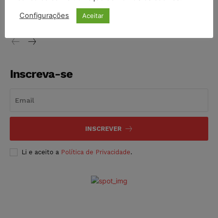
vendia canetas emagrecedoras no local de trabalho
Configurações
Aceitar
NOTÍCIAS
07/08/2026
Inscreva-se
INSCREVER
Li e aceito a
Política de Privacidade
.