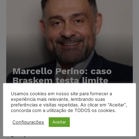
Marcello Perino: caso
Braskem testa limite
entre tutela cautelar e
Usamos cookies em nosso site para fornecer a
recuperação judicial
experiência mais relevante, lembrando suas
preferências e visitas repetidas. Ao clicar em “Aceitar”,
Karina Silvério
-
06/08/2026
concorda com a utilização de TODOS os cookies.
Configurações
Aceitar
IA da Anthropic cria identidades falsas em teste de
segurança e acende alerta sobre riscos de autonomia