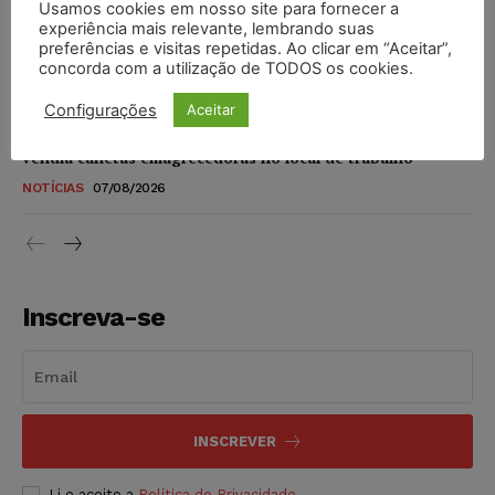
Usamos cookies em nosso site para fornecer a
STF amplia isenção de IBS e CBS na compra de veículos
experiência mais relevante, lembrando suas
novos para pessoas com deficiência e autistas de todos os
preferências e visitas repetidas. Ao clicar em “Aceitar”,
níveis
concorda com a utilização de TODOS os cookies.
DIREITO TRIBUTÁRIO
07/08/2026
Configurações
Aceitar
Justiça do Trabalho mantém justa causa de empregado que
vendia canetas emagrecedoras no local de trabalho
NOTÍCIAS
07/08/2026
Inscreva-se
INSCREVER
Li e aceito a
Política de Privacidade
.