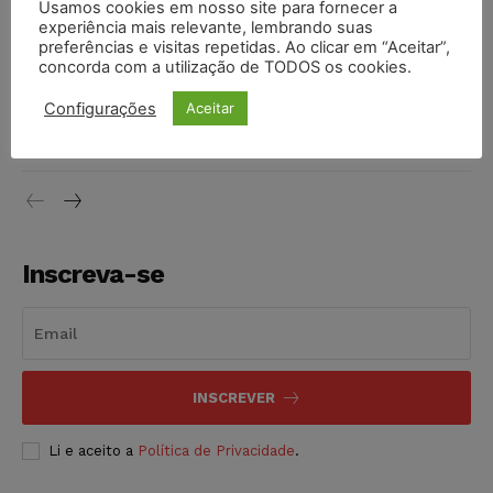
Usamos cookies em nosso site para fornecer a
proibição dos jogos de azar no Brasil
experiência mais relevante, lembrando suas
NOTÍCIAS
06/08/2026
preferências e visitas repetidas. Ao clicar em “Aceitar”,
concorda com a utilização de TODOS os cookies.
Projeto proíbe venda de vapes para nascidos a partir de
Configurações
Aceitar
2009
NOTÍCIAS
06/08/2026
Inscreva-se
INSCREVER
Li e aceito a
Política de Privacidade
.