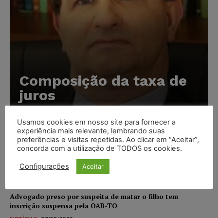
Composição da taxa de
juros
Carlos Henrique Abrão
-
07/08/2026
Usamos cookies em nosso site para fornecer a
experiência mais relevante, lembrando suas
preferências e visitas repetidas. Ao clicar em “Aceitar”,
Meta é alvo de denúncia após anúncios com conteúdo
concorda com a utilização de TODOS os cookies.
sexual infantil gerado por IA circularem em suas
plataformas
Configurações
Aceitar
NOTÍCIAS
07/08/2026
Advogado preso por suspeita de matar o filho tem
inscrição suspensa pela OAB-TO