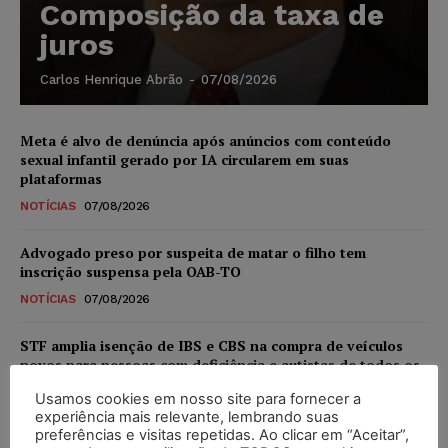
Composição da taxa de
juros
Carlos Henrique Abrão
-
07/08/2026
Meta é alvo de denúncia após anúncios com conteúdo
sexual infantil gerado por IA circularem em suas
plataformas
NOTÍCIAS
07/08/2026
Advogado preso por suspeita de matar o filho tem
inscrição suspensa pela OAB-TO
NOTÍCIAS
07/08/2026
STF amplia isenção de IBS e CBS na compra de veículos
novos para pessoas com deficiência e autistas de todos os
níveis
Usamos cookies em nosso site para fornecer a
DIREITO TRIBUTÁRIO
07/08/2026
experiência mais relevante, lembrando suas
preferências e visitas repetidas. Ao clicar em “Aceitar”,