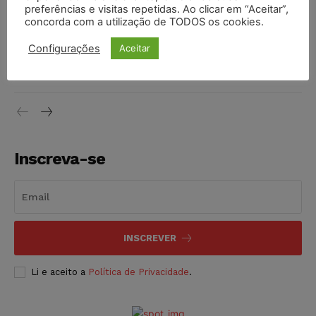
preferências e visitas repetidas. Ao clicar em “Aceitar”,
DIREITO TRIBUTÁRIO
07/08/2026
concorda com a utilização de TODOS os cookies.
Justiça do Trabalho mantém justa causa de empregado que
Configurações
Aceitar
vendia canetas emagrecedoras no local de trabalho
NOTÍCIAS
07/08/2026
Inscreva-se
INSCREVER
Li e aceito a
Política de Privacidade
.