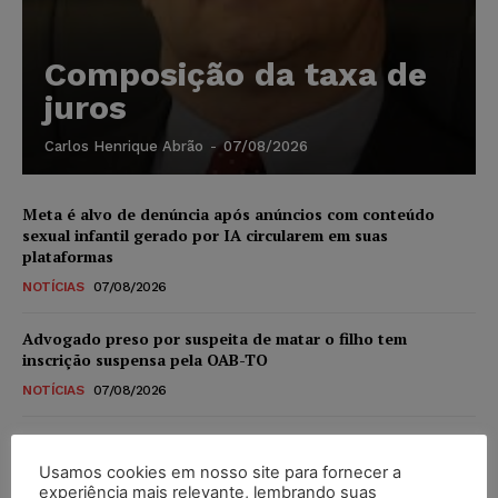
Composição da taxa de
juros
Carlos Henrique Abrão
-
07/08/2026
Meta é alvo de denúncia após anúncios com conteúdo
sexual infantil gerado por IA circularem em suas
plataformas
NOTÍCIAS
07/08/2026
Advogado preso por suspeita de matar o filho tem
inscrição suspensa pela OAB-TO
NOTÍCIAS
07/08/2026
STF amplia isenção de IBS e CBS na compra de veículos
novos para pessoas com deficiência e autistas de todos os
Usamos cookies em nosso site para fornecer a
níveis
experiência mais relevante, lembrando suas