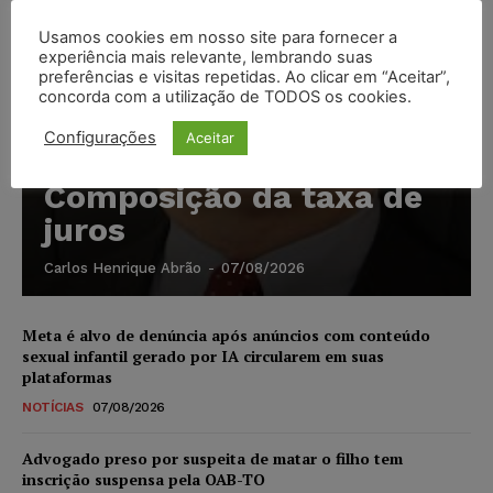
Usamos cookies em nosso site para fornecer a
experiência mais relevante, lembrando suas
preferências e visitas repetidas. Ao clicar em “Aceitar”,
concorda com a utilização de TODOS os cookies.
Configurações
Aceitar
Composição da taxa de
juros
Carlos Henrique Abrão
-
07/08/2026
Meta é alvo de denúncia após anúncios com conteúdo
sexual infantil gerado por IA circularem em suas
plataformas
NOTÍCIAS
07/08/2026
Advogado preso por suspeita de matar o filho tem
inscrição suspensa pela OAB-TO