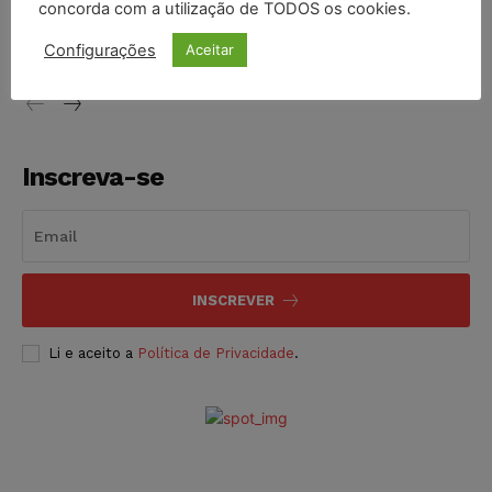
concorda com a utilização de TODOS os cookies.
proibição dos jogos de azar no Brasil
Configurações
Aceitar
NOTÍCIAS
06/08/2026
Inscreva-se
INSCREVER
Li e aceito a
Política de Privacidade
.