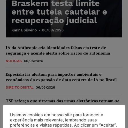
Braskem testa limite
entre tutela cautelar e
recuperação judicial
Karina Silvério
-
06/08/2026
IA da Anthropic cria identidades falsas em teste de
segurança e acende alerta sobre riscos de autonomia
NOTÍCIAS
06/08/2026
Especialistas alertam para impactos ambientais e
econômicos da expansão de data centers de IA no Brasil
DIREITO DIGITAL
06/08/2026
TSE reforça que sistemas das urnas eletrônicas tornam-se
invioláveis após assinatura digital e lacração
NOTÍCIAS
06/08/2026
Usamos cookies em nosso site para fornecer a
experiência mais relevante, lembrando suas
preferências e visitas repetidas. Ao clicar em “Aceitar”,
STF inicia julgamento sobre constitucionalidade da