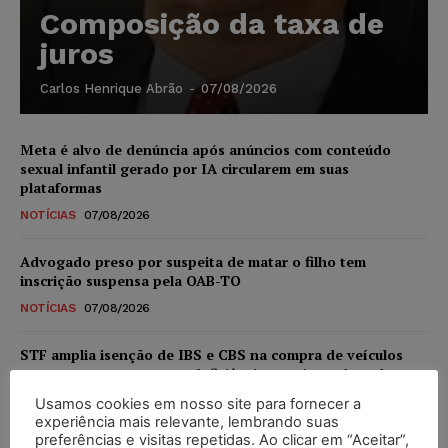
Composição da taxa de
juros
Carlos Henrique Abrão
-
07/08/2026
Meta é alvo de denúncia após anúncios com conteúdo
sexual infantil gerado por IA circularem em suas
plataformas
NOTÍCIAS
07/08/2026
Advogado preso por suspeita de matar o filho tem
inscrição suspensa pela OAB-TO
NOTÍCIAS
07/08/2026
STF amplia isenção de IBS e CBS na compra de veículos
novos para pessoas com deficiência e autistas de todos os
níveis
Usamos cookies em nosso site para fornecer a
experiência mais relevante, lembrando suas
DIREITO TRIBUTÁRIO
07/08/2026
preferências e visitas repetidas. Ao clicar em “Aceitar”,