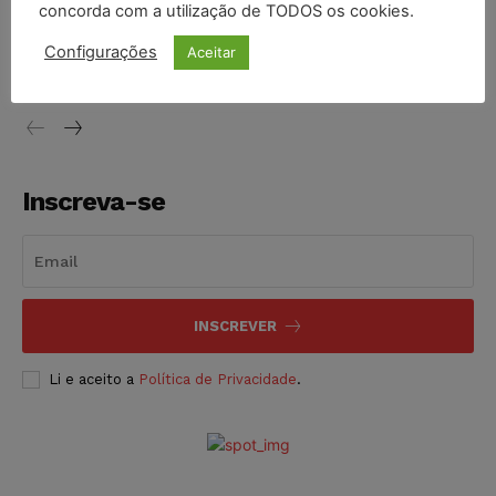
concorda com a utilização de TODOS os cookies.
Justiça do Trabalho mantém justa causa de empregado que
vendia canetas emagrecedoras no local de trabalho
Configurações
Aceitar
NOTÍCIAS
07/08/2026
Inscreva-se
INSCREVER
Li e aceito a
Política de Privacidade
.