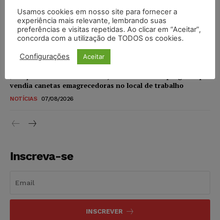
Usamos cookies em nosso site para fornecer a
experiência mais relevante, lembrando suas
STF amplia isenção de IBS e CBS na compra de veículos
preferências e visitas repetidas. Ao clicar em “Aceitar”,
novos para pessoas com deficiência e autistas de todos os
concorda com a utilização de TODOS os cookies.
níveis
DIREITO TRIBUTÁRIO
07/08/2026
Configurações
Aceitar
Justiça do Trabalho mantém justa causa de empregado que
vendia canetas emagrecedoras no local de trabalho
NOTÍCIAS
07/08/2026
Inscreva-se
INSCREVER