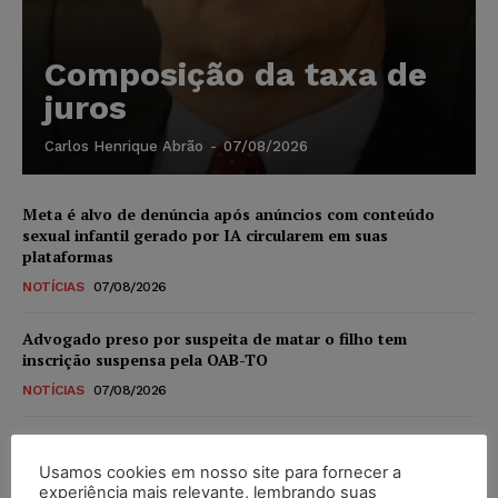
Composição da taxa de
juros
Carlos Henrique Abrão
-
07/08/2026
Meta é alvo de denúncia após anúncios com conteúdo
sexual infantil gerado por IA circularem em suas
plataformas
NOTÍCIAS
07/08/2026
Advogado preso por suspeita de matar o filho tem
inscrição suspensa pela OAB-TO
NOTÍCIAS
07/08/2026
STF amplia isenção de IBS e CBS na compra de veículos
novos para pessoas com deficiência e autistas de todos os
Usamos cookies em nosso site para fornecer a
níveis
experiência mais relevante, lembrando suas