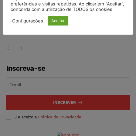
preferências e visitas repetidas. Ao clicar em “Aceitar”,
DIREITO TRIBUTÁRIO
07/08/2026
concorda com a utilização de TODOS os cookies.
Justiça do Trabalho mantém justa causa de empregado que
Configurações
Aceitar
vendia canetas emagrecedoras no local de trabalho
NOTÍCIAS
07/08/2026
Inscreva-se
INSCREVER
Li e aceito a
Política de Privacidade
.