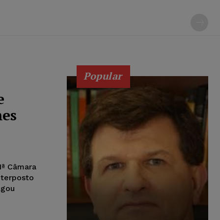
Popular
e
mes
1ª Câmara
nterposto
lgou