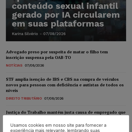
conteúdo sexual infantil
gerado por IA circularem
em suas plataformas
Karina Silvério
-
07/08/2026
Advogado preso por suspeita de matar o filho tem
inscrição suspensa pela OAB-TO
NOTÍCIAS
07/08/2026
STF amplia isenção de IBS e CBS na compra de veículos
novos para pessoas com deficiência e autistas de todos os
níveis
DIREITO TRIBUTÁRIO
07/08/2026
Justiça do Trabalho mantém justa causa de empregado que
vendia canetas emagrecedoras no local de trabalho
Usamos cookies em nosso site para fornecer a
NOTÍCIAS
07/08/2026
experiência mais relevante, lembrando suas