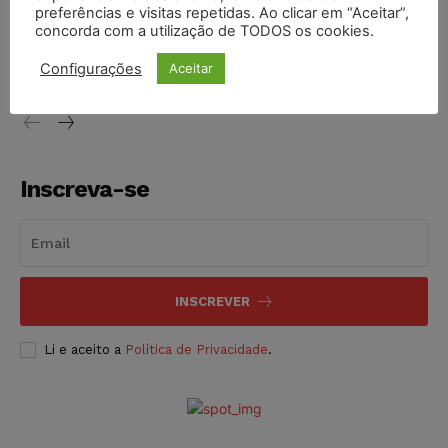
preferências e visitas repetidas. Ao clicar em “Aceitar”,
Justiça de SP decreta prisão de suspeito investigado na
concorda com a utilização de TODOS os cookies.
morte de advogado
Configurações
Aceitar
NOTÍCIAS
07/08/2026
Inscreva-se
INSCREVER
Li e aceito a
Política de Privacidade
.