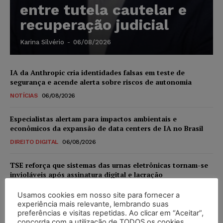
entre tutela cautelar e
recuperação judicial
Karina Silvério
-
06/08/2026
IA da Anthropic cria identidades falsas em teste de
segurança e acende alerta sobre riscos de autonomia
NOTÍCIAS
06/08/2026
Especialistas alertam para impactos ambientais e
econômicos da expansão de data centers de IA no Brasil
DIREITO DIGITAL
06/08/2026
TSE reforça que sistemas das urnas eletrônicas tornam-se
invioláveis após assinatura digital e lacração
NOTÍCIAS
06/08/2026
Usamos cookies em nosso site para fornecer a
experiência mais relevante, lembrando suas
STF inicia julgamento sobre constitucionalidade da
preferências e visitas repetidas. Ao clicar em “Aceitar”,
proibição dos jogos de azar no Brasil
concorda com a utilização de TODOS os cookies.