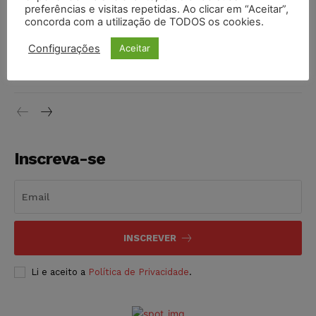
preferências e visitas repetidas. Ao clicar em “Aceitar”,
DIREITO TRIBUTÁRIO
07/08/2026
concorda com a utilização de TODOS os cookies.
Justiça do Trabalho mantém justa causa de empregado que
Configurações
Aceitar
vendia canetas emagrecedoras no local de trabalho
NOTÍCIAS
07/08/2026
Inscreva-se
INSCREVER
Li e aceito a
Política de Privacidade
.