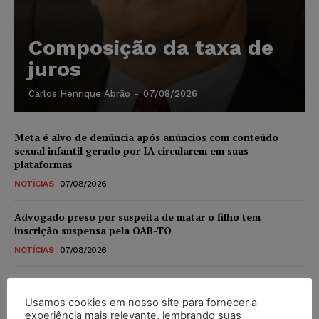
Composição da taxa de
juros
Carlos Henrique Abrão
-
07/08/2026
Meta é alvo de denúncia após anúncios com conteúdo
sexual infantil gerado por IA circularem em suas
plataformas
NOTÍCIAS
07/08/2026
Advogado preso por suspeita de matar o filho tem
inscrição suspensa pela OAB-TO
NOTÍCIAS
07/08/2026
STF amplia isenção de IBS e CBS na compra de veículos
novos para pessoas com deficiência e autistas de todos os
Usamos cookies em nosso site para fornecer a
níveis
experiência mais relevante, lembrando suas