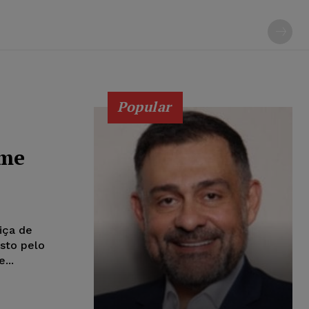
Popular
ame
iça de
sto pelo
...