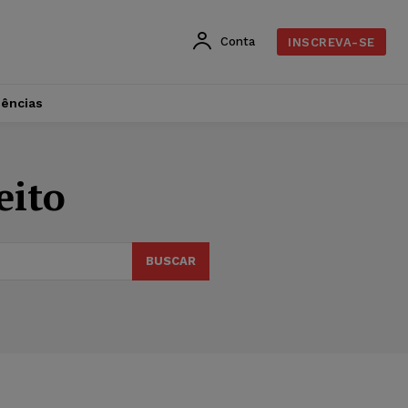
Conta
INSCREVA-SE
dências
eito
BUSCAR