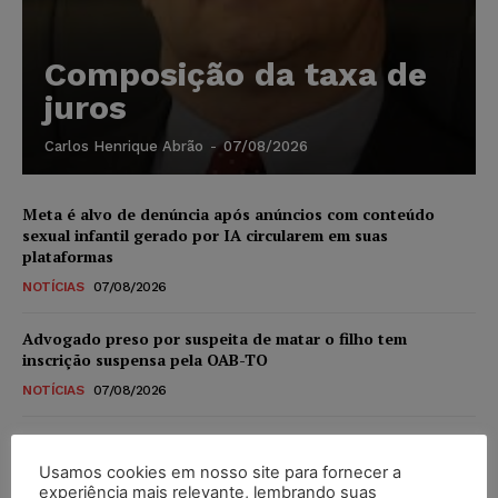
Composição da taxa de
juros
Carlos Henrique Abrão
-
07/08/2026
Meta é alvo de denúncia após anúncios com conteúdo
sexual infantil gerado por IA circularem em suas
plataformas
NOTÍCIAS
07/08/2026
Advogado preso por suspeita de matar o filho tem
inscrição suspensa pela OAB-TO
NOTÍCIAS
07/08/2026
STF amplia isenção de IBS e CBS na compra de veículos
novos para pessoas com deficiência e autistas de todos os
Usamos cookies em nosso site para fornecer a
níveis
experiência mais relevante, lembrando suas