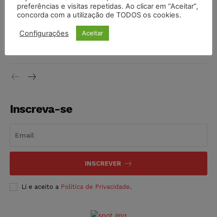
preferências e visitas repetidas. Ao clicar em “Aceitar”,
DIREITO TRIBUTÁRIO
07/08/2026
concorda com a utilização de TODOS os cookies.
Justiça do Trabalho mantém justa causa de empregado que
Configurações
Aceitar
vendia canetas emagrecedoras no local de trabalho
NOTÍCIAS
07/08/2026
Inscreva-se
INSCREVER
Li e aceito a
Política de Privacidade
.