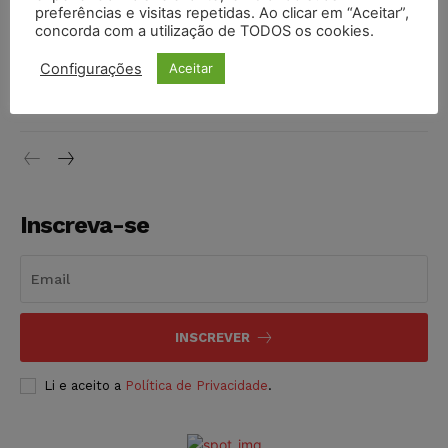
preferências e visitas repetidas. Ao clicar em “Aceitar”,
DIREITO TRIBUTÁRIO
07/08/2026
concorda com a utilização de TODOS os cookies.
Justiça do Trabalho mantém justa causa de empregado que
Configurações
Aceitar
vendia canetas emagrecedoras no local de trabalho
NOTÍCIAS
07/08/2026
Inscreva-se
INSCREVER
Li e aceito a
Política de Privacidade
.