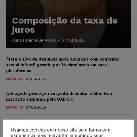
Composição da taxa de
juros
Carlos Henrique Abrão
-
07/08/2026
Meta é alvo de denúncia após anúncios com conteúdo
sexual infantil gerado por IA circularem em suas
plataformas
NOTÍCIAS
07/08/2026
Advogado preso por suspeita de matar o filho tem
inscrição suspensa pela OAB-TO
NOTÍCIAS
07/08/2026
STF amplia isenção de IBS e CBS na compra de veículos
novos para pessoas com deficiência e autistas de todos os
Usamos cookies em nosso site para fornecer a
níveis
experiência mais relevante, lembrando suas