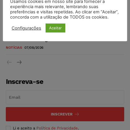
Usamos cookies em nosso site para fornecer a
STF amplia isenção de IBS e CBS na compra de veículos
experiência mais relevante, lembrando suas
novos para pessoas com deficiência e autistas de todos os
preferências e visitas repetidas. Ao clicar em “Aceitar”,
níveis
concorda com a utilização de TODOS os cookies.
DIREITO TRIBUTÁRIO
07/08/2026
Configurações
Aceitar
Justiça do Trabalho mantém justa causa de empregado que
vendia canetas emagrecedoras no local de trabalho
NOTÍCIAS
07/08/2026
Inscreva-se
INSCREVER
Li e aceito a
Política de Privacidade
.