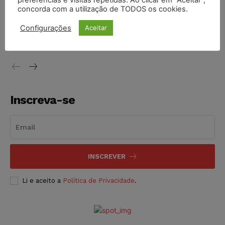
preferências e visitas repetidas. Ao clicar em “Aceitar”,
concorda com a utilização de TODOS os cookies.
Justiça do Trabalho mantém justa causa de empregado que
vendia canetas emagrecedoras no local de trabalho
Configurações
Aceitar
NOTÍCIAS
07/08/2026
Inscreva-se
INSCREVER
Li e aceito a
Política de Privacidade
.