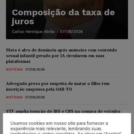
Composição da taxa de
juros
Carlos Henrique Abrão
-
07/08/2026
Meta é alvo de denúncia após anúncios com conteúdo
sexual infantil gerado por IA circularem em suas
plataformas
NOTÍCIAS
07/08/2026
Advogado preso por suspeita de matar o filho tem
inscrição suspensa pela OAB-TO
NOTÍCIAS
07/08/2026
STF amplia isenção de IBS e CBS na compra de veículos
novos para pessoas com deficiência e autistas de todos os
níveis
Usamos cookies em nosso site para fornecer a
experiência mais relevante, lembrando suas
DIREITO TRIBUTÁRIO
07/08/2026