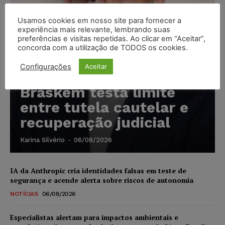
Usamos cookies em nosso site para fornecer a
experiência mais relevante, lembrando suas
preferências e visitas repetidas. Ao clicar em “Aceitar”,
concorda com a utilização de TODOS os cookies.
Configurações
Aceitar
Marcello Perino: caso
Braskem testa limite
entre tutela cautelar e
recuperação judicial
Karina Silvério
-
06/08/2026
IA da Anthropic cria identidades falsas em teste de
segurança e acende alerta sobre riscos de autonomia
NOTÍCIAS
06/08/2026
Especialistas alertam para impactos ambientais e