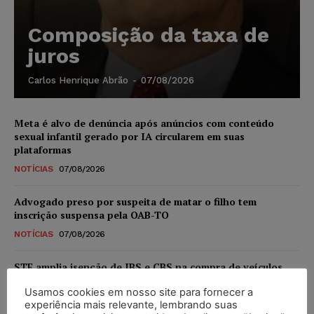
Composição da taxa de
juros
Carlos Henrique Abrão
-
07/08/2026
Meta é alvo de denúncia após anúncios com conteúdo
sexual infantil gerado por IA circularem em suas
plataformas
NOTÍCIAS
07/08/2026
Advogado preso por suspeita de matar o filho tem
inscrição suspensa pela OAB-TO
NOTÍCIAS
07/08/2026
STF amplia isenção de IBS e CBS na compra de veículos
novos para pessoas com deficiência e autistas de todos os
Usamos cookies em nosso site para fornecer a
níveis
experiência mais relevante, lembrando suas
DIREITO TRIBUTÁRIO
07/08/2026