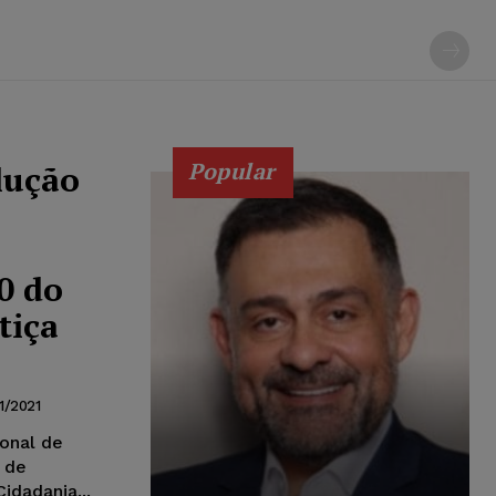
Popular
lução
0 do
tiça
1/2021
onal de
o de
idadania...