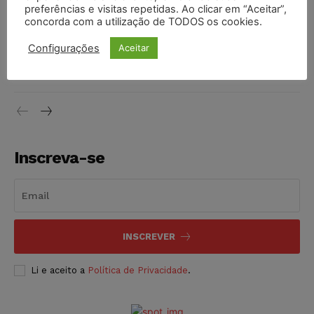
preferências e visitas repetidas. Ao clicar em “Aceitar”,
DIREITO TRIBUTÁRIO
07/08/2026
concorda com a utilização de TODOS os cookies.
Justiça do Trabalho mantém justa causa de empregado que
Configurações
Aceitar
vendia canetas emagrecedoras no local de trabalho
NOTÍCIAS
07/08/2026
Inscreva-se
INSCREVER
Li e aceito a
Política de Privacidade
.