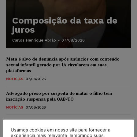
Composição da taxa de
juros
Carlos Henrique Abrão
-
07/08/2026
Meta é alvo de denúncia após anúncios com conteúdo
sexual infantil gerado por IA circularem em suas
plataformas
NOTÍCIAS
07/08/2026
Advogado preso por suspeita de matar o filho tem
inscrição suspensa pela OAB-TO
NOTÍCIAS
07/08/2026
STF amplia isenção de IBS e CBS na compra de veículos
novos para pessoas com deficiência e autistas de todos os
Usamos cookies em nosso site para fornecer a
níveis
experiência mais relevante, lembrando suas