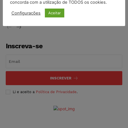
concorda com a utilização de TODOS os cookies.
proibição dos jogos de azar no Brasil
Configurações
Aceitar
NOTÍCIAS
06/08/2026
Inscreva-se
INSCREVER
Li e aceito a
Política de Privacidade
.