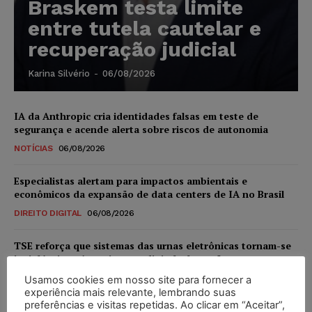
Braskem testa limite
entre tutela cautelar e
recuperação judicial
Karina Silvério
-
06/08/2026
IA da Anthropic cria identidades falsas em teste de
segurança e acende alerta sobre riscos de autonomia
NOTÍCIAS
06/08/2026
Especialistas alertam para impactos ambientais e
econômicos da expansão de data centers de IA no Brasil
DIREITO DIGITAL
06/08/2026
TSE reforça que sistemas das urnas eletrônicas tornam-se
invioláveis após assinatura digital e lacração
NOTÍCIAS
06/08/2026
Usamos cookies em nosso site para fornecer a
experiência mais relevante, lembrando suas
preferências e visitas repetidas. Ao clicar em “Aceitar”,
STF inicia julgamento sobre constitucionalidade da