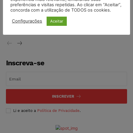
NOTÍCIAS
06/08/2026
preferências e visitas repetidas. Ao clicar em “Aceitar”,
concorda com a utilização de TODOS os cookies.
STF inicia julgamento sobre constitucionalidade da
proibição dos jogos de azar no Brasil
Configurações
Aceitar
NOTÍCIAS
06/08/2026
Inscreva-se
INSCREVER
Li e aceito a
Política de Privacidade
.