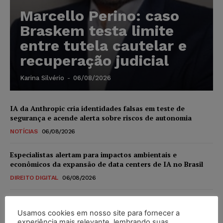
Marcello Perino: caso
Braskem testa limite
entre tutela cautelar e
recuperação judicial
Karina Silvério
-
06/08/2026
IA da Anthropic cria identidades falsas em teste de
segurança e acende alerta sobre riscos de autonomia
NOTÍCIAS
06/08/2026
Especialistas alertam para impactos ambientais e
econômicos da expansão de data centers de IA no Brasil
DIREITO DIGITAL
06/08/2026
TSE reforça que sistemas das urnas eletrônicas tornam-se
invioláveis após assinatura digital e lacração
Usamos cookies em nosso site para fornecer a
experiência mais relevante, lembrando suas