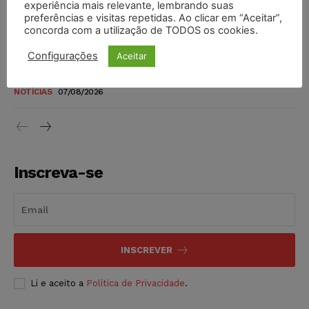
experiência mais relevante, lembrando suas
níveis
preferências e visitas repetidas. Ao clicar em “Aceitar”,
DIREITO TRIBUTÁRIO
07/08/2026
concorda com a utilização de TODOS os cookies.
Configurações
Aceitar
Justiça do Trabalho mantém justa causa de empregado que
vendia canetas emagrecedoras no local de trabalho
NOTÍCIAS
07/08/2026
Inscreva-se
INSCREVER
Li e aceito a
Política de Privacidade
.