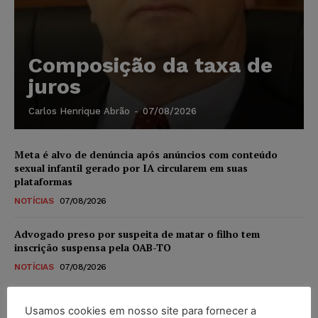
Composição da taxa de
juros
Carlos Henrique Abrão
-
07/08/2026
Meta é alvo de denúncia após anúncios com conteúdo
sexual infantil gerado por IA circularem em suas
plataformas
NOTÍCIAS
07/08/2026
Advogado preso por suspeita de matar o filho tem
inscrição suspensa pela OAB-TO
NOTÍCIAS
07/08/2026
STF amplia isenção de IBS e CBS na compra de veículos
Usamos cookies em nosso site para fornecer a
novos para pessoas com deficiência e autistas de todos os