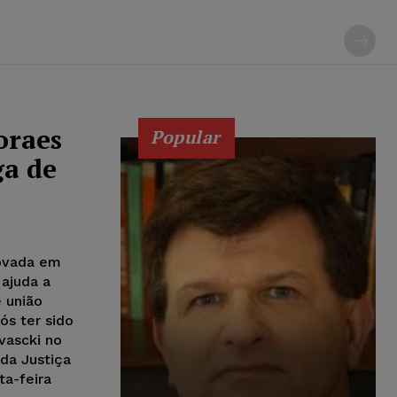
oraes
Popular
ga de
rovada em
ajuda a
e união
s ter sido
vascki no
 da Justiça
a-feira