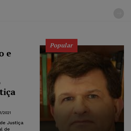
Popular
o e
o
tiça
1/2021
de Justiça
al de