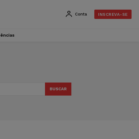
Conta
INSCREVA-SE
dências
BUSCAR