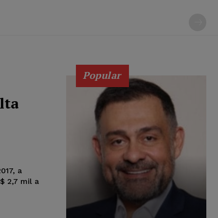
Popular
lta
017, a
$ 2,7 mil a